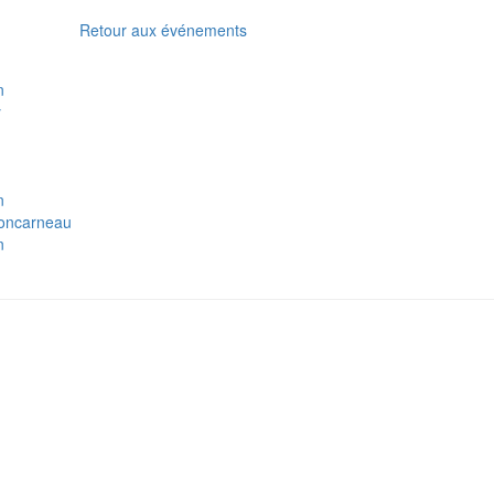
Retour aux événements
n
y
n
n
n
concarneau
n