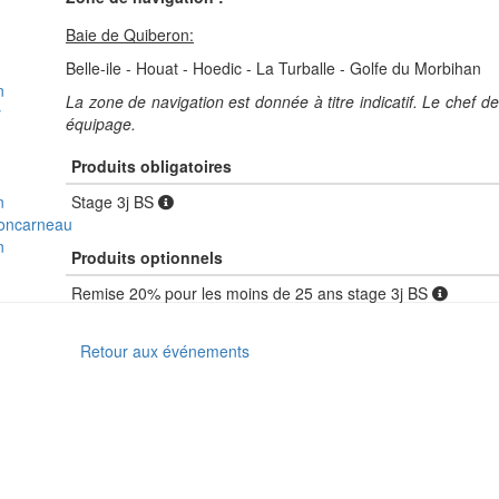
Baie de Quiberon:
Belle-ile - Houat - Hoedic - La Turballe - Golfe du Morbihan
n
La zone de navigation est donnée à titre indicatif. Le chef
y
équipage.
n
n
Produits obligatoires
Stage 3j BS
n
concarneau
n
Produits optionnels
Remise 20% pour les moins de 25 ans stage 3j BS
Retour aux événements